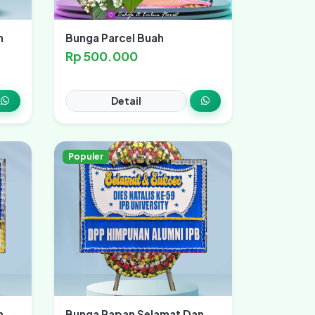
n
Bunga Parcel Buah
Rp 500.000
Detail
Populer
n
Bunga Papan Selamat Dan