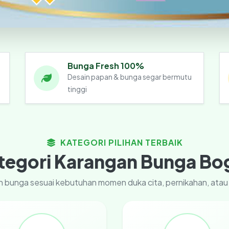
Bunga Fresh 100%
Desain papan & bunga segar bermutu
tinggi
KATEGORI PILIHAN TERBAIK
tegori Karangan Bunga Bo
gan bunga sesuai kebutuhan momen duka cita, pernikahan, ata