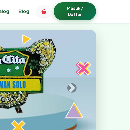
Masuk /
alog
Blog
Daftar
Bunga Papan Bogor Terp