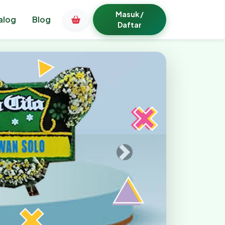
Masuk /
alog
Blog
Daftar
Bunga Papan Bogor Terp