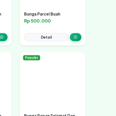
n
Bunga Parcel Buah
Rp 500.000
Detail
Populer
n
Bunga Papan Selamat Dan