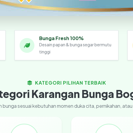
Bunga Fresh 100%
Desain papan & bunga segar bermutu
tinggi
KATEGORI PILIHAN TERBAIK
tegori Karangan Bunga Bo
gan bunga sesuai kebutuhan momen duka cita, pernikahan, ata