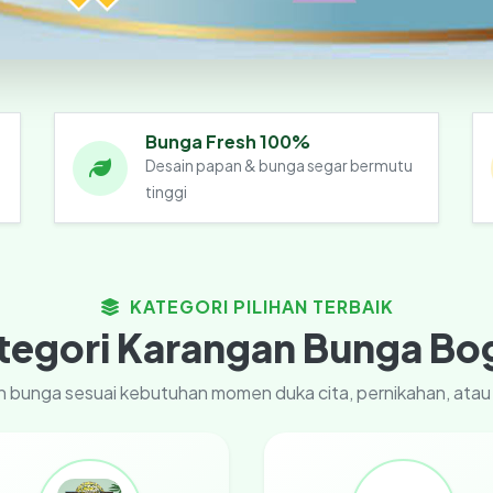
Bunga Fresh 100%
Desain papan & bunga segar bermutu
tinggi
KATEGORI PILIHAN TERBAIK
tegori Karangan Bunga Bo
gan bunga sesuai kebutuhan momen duka cita, pernikahan, ata