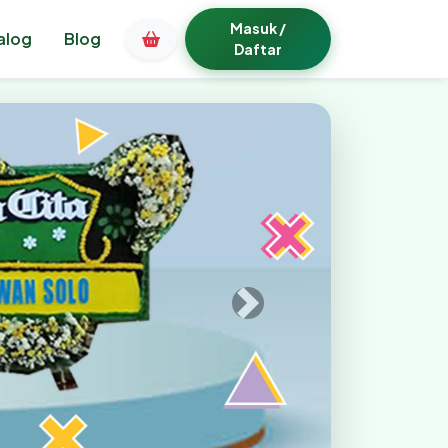
Masuk /
alog
Blog
Daftar
Bunga Papan Bogor Terp