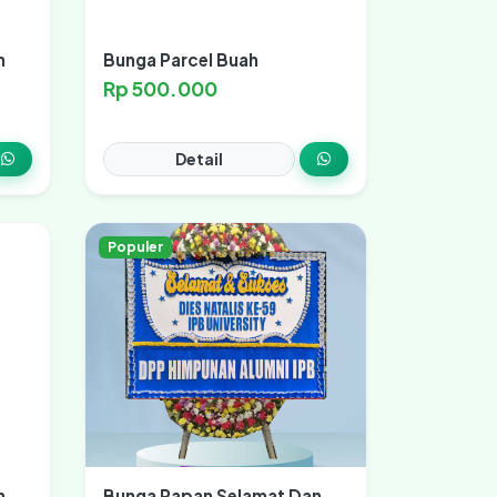
n
Bunga Parcel Buah
Rp 500.000
Detail
Populer
n
Bunga Papan Selamat Dan