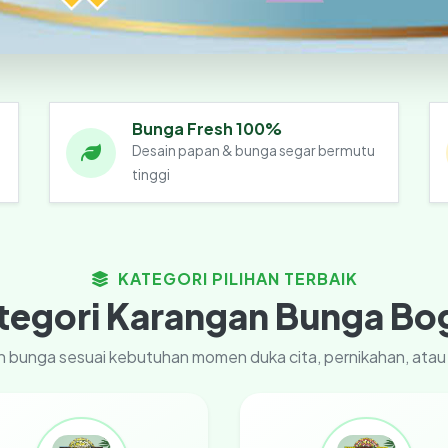
Bunga Fresh 100%
Desain papan & bunga segar bermutu
tinggi
KATEGORI PILIHAN TERBAIK
tegori Karangan Bunga Bo
gan bunga sesuai kebutuhan momen duka cita, pernikahan, ata