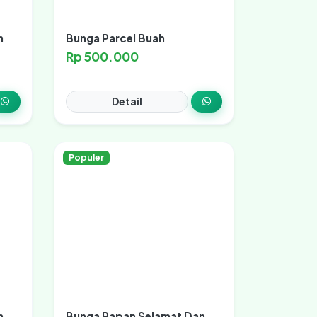
n
Bunga Parcel Buah
Rp 500.000
Detail
Populer
n
Bunga Papan Selamat Dan