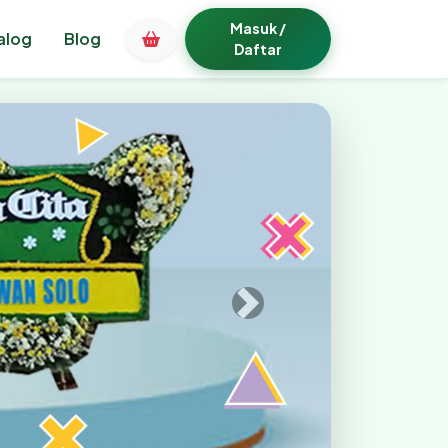
Masuk /
alog
Blog
Daftar
Bunga Papan Bogor Terp